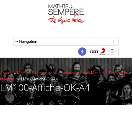
Accueil
»
Mathieu Sempere dans le spectacle « Luis Mariano – Revivez la
légende »
»
LM100-Affiche-OK-A4
LM100-Affiche-OK-A4
Navig